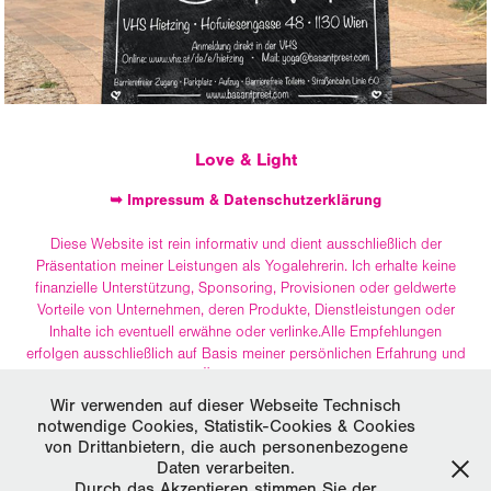
Love & Light
➥ Impressum & Datenschutzerklärung
Diese Website ist rein informativ und dient ausschließlich der
Präsentation meiner Leistungen als Yogalehrerin. Ich erhalte keine
finanzielle Unterstützung, Sponsoring, Provisionen oder geldwerte
Vorteile von Unternehmen, deren Produkte, Dienstleistungen oder
Inhalte ich eventuell erwähne oder verlinke.Alle Empfehlungen
erfolgen ausschließlich auf Basis meiner persönlichen Erfahrung und
Überzeugung.
Wir verwenden auf dieser Webseite Technisch
Die Inhalte dieser Website (Texte, Bilder, Design und Layout) sind
notwendige Cookies, Statistik-Cookies & Cookies
urheberrechtlich geschützt. Bitte respektieren Sie mein geistiges
von Drittanbietern, die auch personenbezogene
Eigentum – eine Nutzung oder Vervielfältigung ist nur mit meiner
Daten verarbeiten.
schriftlichen Zustimmung erlaubt.
Durch das Akzeptieren stimmen Sie der